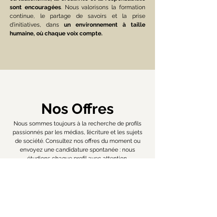
sont encouragées
. Nous valorisons la formation
continue, le partage de savoirs et la prise
d’initiatives, dans
un environnement à taille
humaine, où chaque voix compte.
Nos Offres
Nous sommes toujours à la recherche de profils
passionnés par les médias, l’écriture et les sujets
de société. Consultez nos offres du moment ou
envoyez une candidature spontanée : nous
étudions chaque profil avec attention.
POURVU
UN·E ATTACHÉ·E
DE P
RESSE
(CDI)