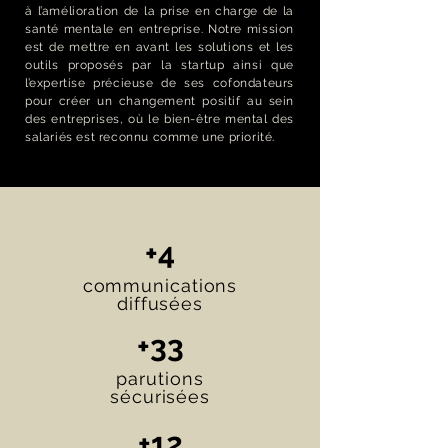
à l’amélioration de la prise en charge de la
santé mentale en entreprise. Notre mission
est de mettre en avant les solutions et les
outils proposés par la startup ainsi que
l’expertise précieuse de ses cofondateurs
pour créer un changement positif au sein
des entreprises, où le bien-être mental des
salariés est reconnu comme une priorité.
+4
communications
diffusées
+33
parutions
sécurisées
+12